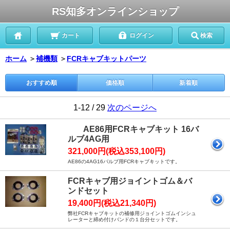
RS知多オンラインショップ
カート
ログイン
検索
ホーム
＞
補機類
＞
FCRキャブキットパーツ
おすすめ順
価格順
新着順
1-12 / 29
次のページへ
AE86用FCRキャブキット 16バ
ルブ4AG用
321,000円(税込353,100円)
AE86の4AG16バルブ用FCRキャブキットです。
FCRキャブ用ジョイントゴム＆バ
ンドセット
19,400円(税込21,340円)
弊社FCRキャブキットの補修用ジョイントゴムインシュ
レーターと締め付けバンドの１台分セットです。